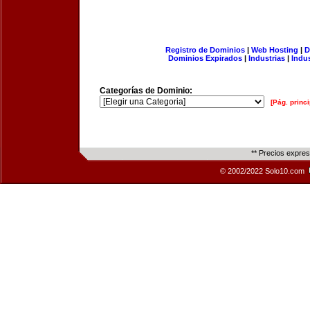
Registro de Dominios
|
Web Hosting
|
D
Dominios Expirados
|
Industrias
|
Indu
Categorías de Dominio:
[Pág. princi
** Precios expre
© 2002/2022 Solo10.com