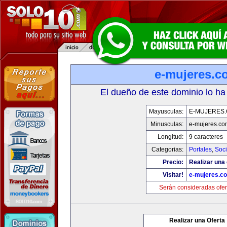
e-mujeres.c
El dueño de este dominio lo ha
Mayusculas:
E-MUJERES
Minusculas:
e-mujeres.co
Longitud:
9 caracteres
Categorias:
Portales
,
Soc
Precio:
Realizar una 
Visitar!
e-mujeres.c
Serán consideradas ofer
Realizar una Oferta