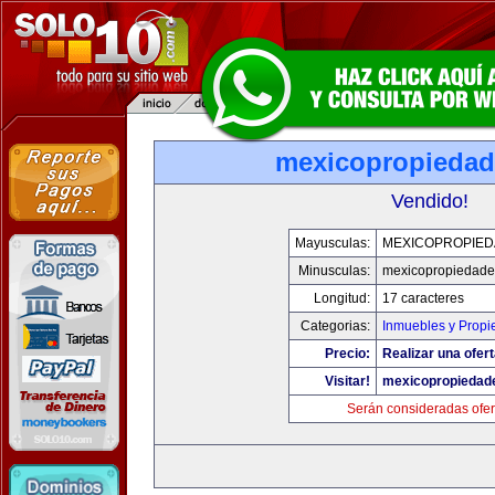
mexicopropieda
Vendido!
Mayusculas:
MEXICOPROPIE
Minusculas:
mexicopropiedad
Longitud:
17 caracteres
Categorias:
Inmuebles y Prop
Precio:
Realizar una ofert
Visitar!
mexicopropiedad
Serán consideradas ofer