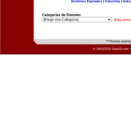
Dominios Expirados
|
Industrias
|
Indu
Categorías de Dominio:
[Pág. princi
** Precios expre
© 2002/2022 Solo10.com