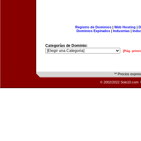
Registro de Dominios
|
Web Hosting
|
D
Dominios Expirados
|
Industrias
|
Indu
Categorías de Dominio:
[Pág. princi
** Precios expre
© 2002/2022 Solo10.com