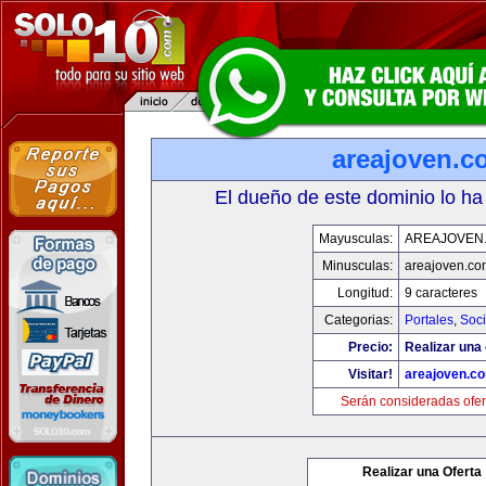
areajoven.c
El dueño de este dominio lo ha
Mayusculas:
AREAJOVEN
Minusculas:
areajoven.co
Longitud:
9 caracteres
Categorias:
Portales
,
Soc
Precio:
Realizar una 
Visitar!
areajoven.c
Serán consideradas ofer
Realizar una Oferta