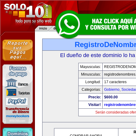
RegistroDeNomb
El dueño de este dominio lo ha
Mayusculas:
REGISTRODENO
Minusculas:
registrodenombres
Longitud:
17 caracteres
Categorias:
Gobierno
,
Socieda
Precio:
$600.00
Visitar!
registrodenombr
Serán consideradas ofer
R