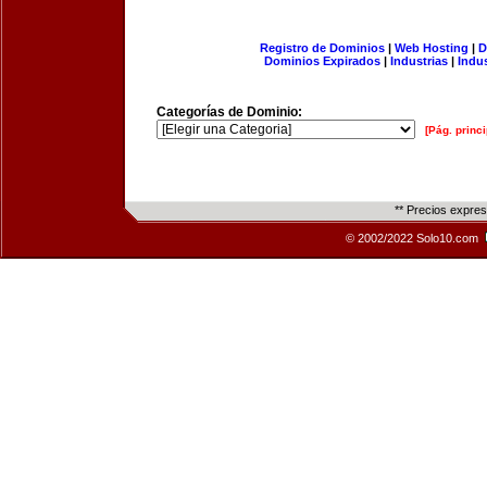
Registro de Dominios
|
Web Hosting
|
D
Dominios Expirados
|
Industrias
|
Indu
Categorías de Dominio:
[Pág. princi
** Precios expre
© 2002/2022 Solo10.com