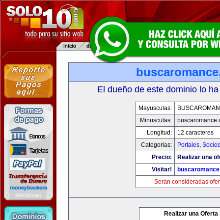
buscaromance
El dueño de este dominio lo ha
Mayusculas:
BUSCAROMAN
Minusculas:
buscaromance.
Longitud:
12 caracteres
Categorias:
Portales
,
Socie
Precio:
Realizar una of
Visitar!
buscaromance
Serán consideradas ofer
Realizar una Oferta