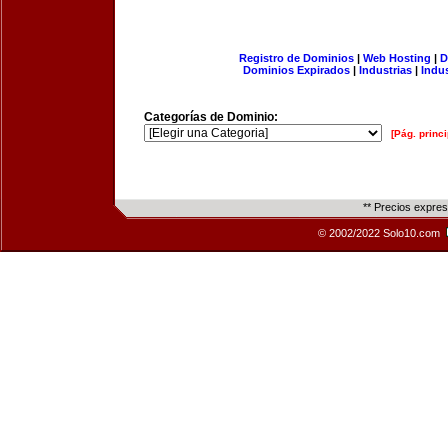
Registro de Dominios
|
Web Hosting
|
D
Dominios Expirados
|
Industrias
|
Indu
Categorías de Dominio:
[Pág. princi
** Precios expre
© 2002/2022 Solo10.com