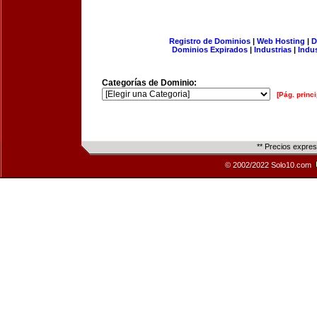
Registro de Dominios
|
Web Hosting
|
D
Dominios Expirados
|
Industrias
|
Indu
Categorías de Dominio:
[Pág. princi
** Precios expre
© 2002/2022 Solo10.com