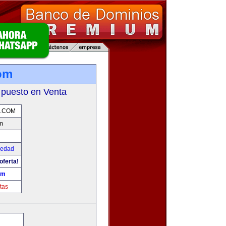
om
 puesto en Venta
.COM
m
iedad
oferta!
om
tas