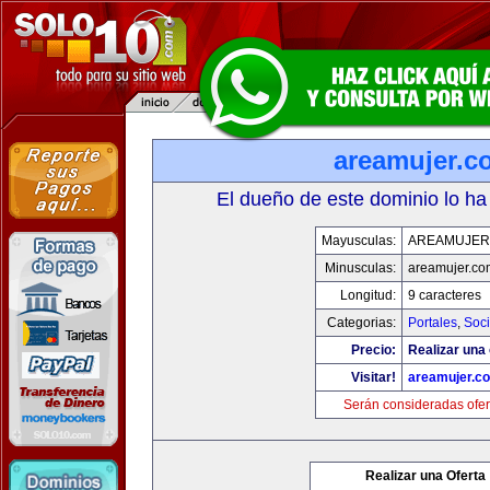
areamujer.c
El dueño de este dominio lo ha
Mayusculas:
AREAMUJER
Minusculas:
areamujer.co
Longitud:
9 caracteres
Categorias:
Portales
,
Soc
Precio:
Realizar una 
Visitar!
areamujer.c
Serán consideradas ofer
Realizar una Oferta