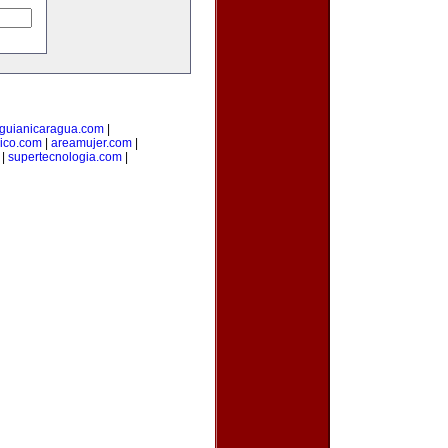
guianicaragua.com
|
ico.com
|
areamujer.com
|
|
supertecnologia.com
|