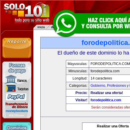
forodepolitic
El dueño de este dominio lo ha
Mayusculas:
FORODEPOLITICA.COM
Minusculas:
forodepolitica.com
Longitud:
14 caracteres
Categorias:
Gobierno
,
Profesiones y
Precio:
Realizar una oferta!
Visitar!
forodepolitica.com
Serán consideradas ofer
Realizar una Oferta