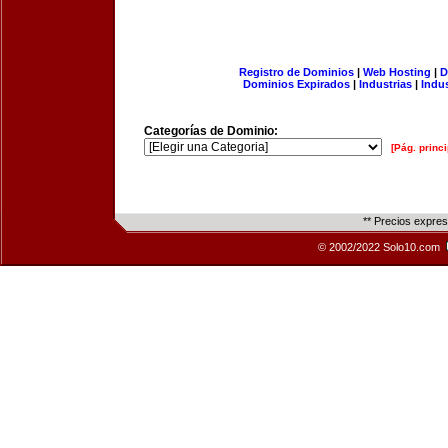
Registro de Dominios
|
Web Hosting
|
D
Dominios Expirados
|
Industrias
|
Indu
Categorías de Dominio:
[Pág. princi
** Precios expre
© 2002/2022 Solo10.com