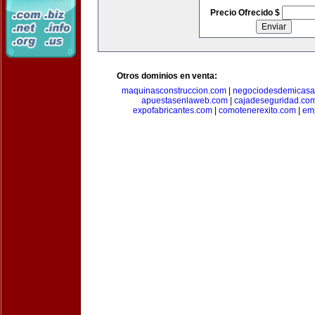
Precio Ofrecido $
Otros dominios en venta:
maquinasconstruccion.com
|
negociodesdemicasa
apuestasenlaweb.com
|
cajadeseguridad.co
expofabricantes.com
|
comotenerexito.com
|
emp