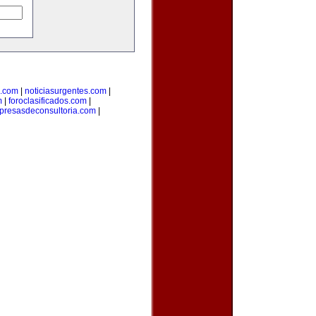
.com
|
noticiasurgentes.com
|
m
|
foroclasificados.com
|
resasdeconsultoria.com
|