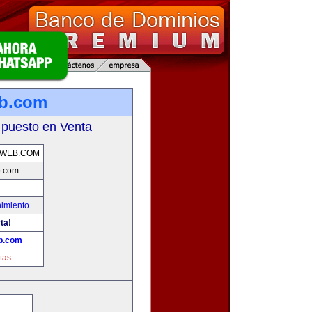
eb.com
 puesto en Venta
AWEB.COM
b.com
nimiento
ta!
b.com
tas