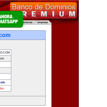
.com
GO.COM
com
.com
tas