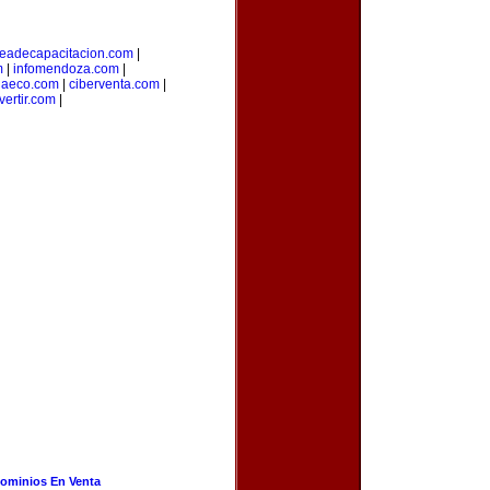
eadecapacitacion.com
|
m
|
infomendoza.com
|
iaeco.com
|
ciberventa.com
|
vertir.com
|
ominios En Venta