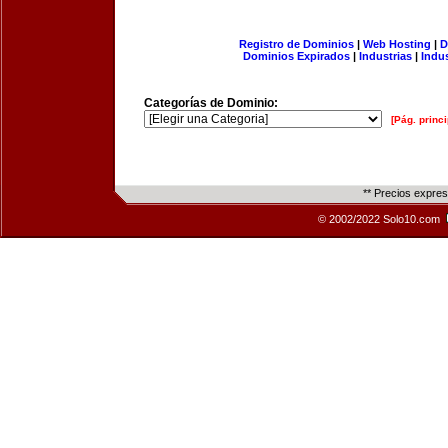
Registro de Dominios
|
Web Hosting
|
D
Dominios Expirados
|
Industrias
|
Indu
Categorías de Dominio:
[Pág. princi
** Precios expre
© 2002/2022 Solo10.com